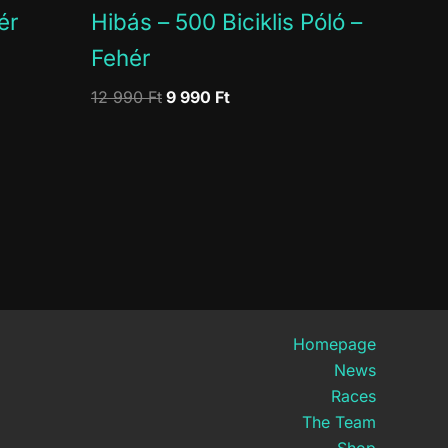
ér
Hibás – 500 Biciklis Póló –
Fehér
Original
Current
12 990
Ft
9 990
Ft
price
price
was:
is:
12
9
990 Ft.
990 Ft.
Homepage
News
Races
The Team