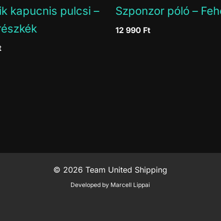
ik kapucnis pulcsi –
Szponzor póló – Feh
részkék
12 990
Ft
t
© 2026 Team United Shipping
Developed by Marcell Lippai