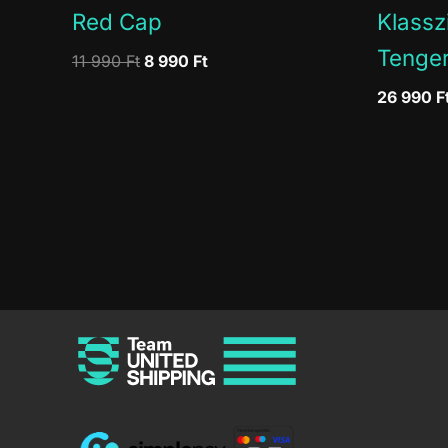
Red Cap
Klassz
Tenge
Original
Current
11 990
Ft
8 990
Ft
price
price
26 990
F
was:
is:
11
8
990 Ft.
990 Ft.