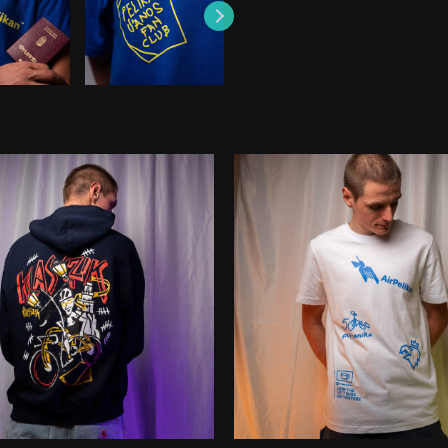
Méretek cm-ben
A - Fél mellbőség
B - Testhossz
C - Ujjhossz