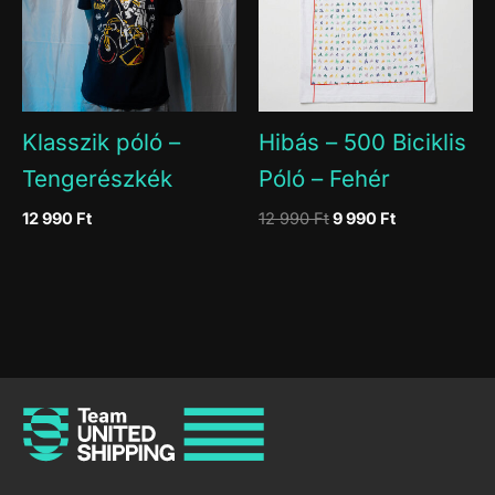
Klasszik póló –
Hibás – 500 Biciklis
Tengerészkék
Póló – Fehér
Original
Current
12 990
Ft
12 990
Ft
9 990
Ft
price
price
was:
is:
12
9
990 Ft.
990 Ft.