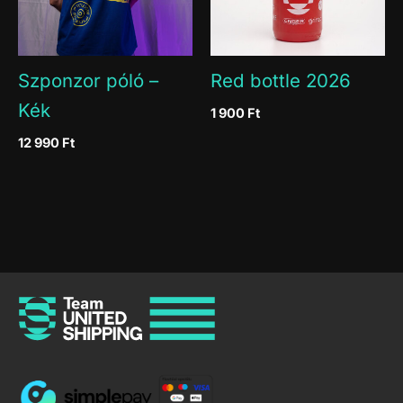
Szponzor póló –
Red bottle 2026
Kék
1 900
Ft
12 990
Ft